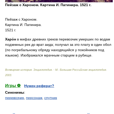
Пейзаж с Хароном. Картина И. Патинира. 1521 г.
Пейзаж с Хароном.
Картина И. Патинира.
1521 г.
Харо́н
в мифах древних греков перевозчик умерших по водам
подземных рек до врат аида; получал за это плату в один обол
(по погребальному обряду находящийся у покойников под
языком). Изображался мрачным старцем в рубище.
Всемирная история. Энциклопедия. - М.: Большая Российская энциклопедия
.
2003
.
Игры ⚽
Нужен реферат?
Синонимы
:
перевозчик
,
персонаж
,
спутник