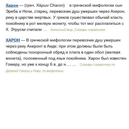
Харон
— (греч. Χάρων Charon) в греческой мифологии сын
Эреба и Ночи, старец, перевозчик душ умерших через Ахерон,
реку в царстве мертвых. У греков сушествовал обычай класть
покойнику в рот мелкую монету, чтобы тот мог расплатиться с
Х. Этруски считали …
Античный мир. Словарь-справочник.
ХАРОН
— В греческой мифологии перевозчик душ умерших
через реку Ахеронт в Аиде; при этом должны были быть
соблюдены похоронный обряд и плата в один обол (мелкая
монета), положенный под язык покойника. Харон был известен
Гомеру, но уже к концу 6 в. до н.… …
Cловарь-справочник по
Древней Греции и Риму, по мифологии