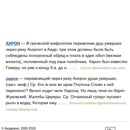
ХАРОН
— В греческой мифологии перевозчик душ умерших
через реку Ахеронт в Аиде; при этом должны были быть
соблюдены похоронный обряд и плата в один обол (мелкая
монета), положенный под язык покойника. Харон был известен
Гомеру, но уже к концу 6 в. до н.… …
Список древнегреческих имен
харон
— перевозящий через реку Ахерон души умерших.
(греч. миф.) Ср. Кто ж мое во мрак Плутона Слово к ней
перенесет? Вечно ходит челн Харона, Но лишь тени он берет.
Жуковский. Жалобы Цереры. Ср. Отчаянный супруг пускает
рыло в водку, Которая ему… …
Большой толково-фразеологический
словарь Михельсона
© Академик, 2000-2026