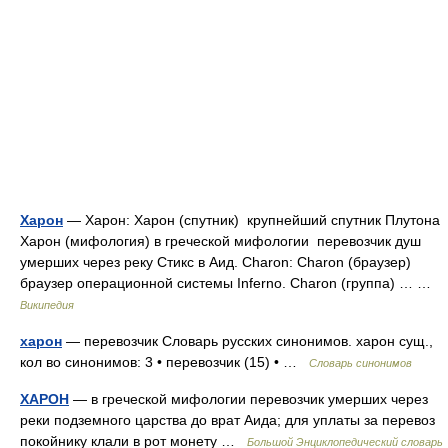
Харон
— Харон: Харон (спутник) крупнейший спутник Плутона
Харон (мифология) в греческой мифологии перевозчик душ
умерших через реку Стикс в Аид. Charon: Charon (браузер)
браузер операционной системы Inferno. Charon (группа) … …
Википедия
харон
— перевозчик Словарь русских синонимов. харон сущ.,
кол во синонимов: 3 • перевозчик (15) • …
Словарь синонимов
ХАРОН
— в греческой мифологии перевозчик умерших через
реки подземного царства до врат Аида; для уплаты за перевоз
покойнику клали в рот монету …
Большой Энциклопедический словарь