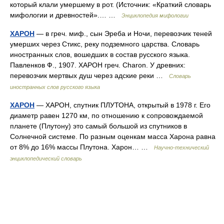
который клали умершему в рот. (Источник: «Краткий словарь
мифологии и древностей».… …
Энциклопедия мифологии
ХАРОН
— в греч. миф., сын Эреба и Ночи, перевозчик теней
умерших через Стикс, реку подземного царства. Словарь
иностранных слов, вошедших в состав русского языка.
Павленков Ф., 1907. ХАРОН греч. Charon. У древних:
перевозчик мертвых душ через адские реки …
Словарь
иностранных слов русского языка
ХАРОН
— ХАРОН, спутник ПЛУТОНА, открытый в 1978 г. Его
диаметр равен 1270 км, по отношению к сопровождаемой
планете (Плутону) это самый большой из спутников в
Солнечной системе. По разным оценкам масса Харона равна
от 8% до 16% массы Плутона. Харон… …
Научно-технический
энциклопедический словарь