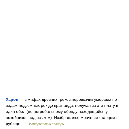
Харон
— в мифах древних греков перевозчик умерших по
водам подземных рек до врат аида; получал за это плату в
один обол (по погребальному обряду находящийся у
покойников под языком). Изображался мрачным старцем в
рубище …
Исторический словарь